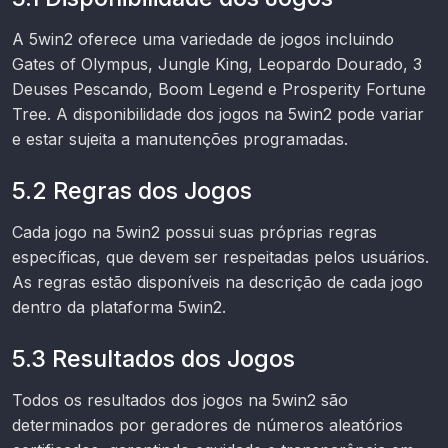
A 5win2 oferece uma variedade de jogos incluindo
Gates of Olympus, Jungle King, Leopardo Dourado, 3
Deuses Pescando, Boom Legend e Prosperity Fortune
Tree. A disponibilidade dos jogos na 5win2 pode variar
e estar sujeita a manutenções programadas.
5.2 Regras dos Jogos
Cada jogo na 5win2 possui suas próprias regras
específicas, que devem ser respeitadas pelos usuários.
As regras estão disponíveis na descrição de cada jogo
dentro da plataforma 5win2.
5.3 Resultados dos Jogos
Todos os resultados dos jogos na 5win2 são
determinados por geradores de números aleatórios