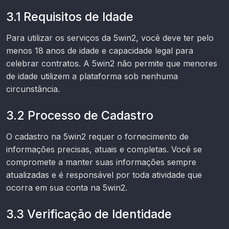
3.1 Requisitos de Idade
Para utilizar os serviços da 5win2, você deve ter pelo
menos 18 anos de idade e capacidade legal para
celebrar contratos. A 5win2 não permite que menores
de idade utilizem a plataforma sob nenhuma
circunstância.
3.2 Processo de Cadastro
O cadastro na 5win2 requer o fornecimento de
informações precisas, atuais e completas. Você se
compromete a manter suas informações sempre
atualizadas e é responsável por toda atividade que
ocorra em sua conta na 5win2.
3.3 Verificação de Identidade